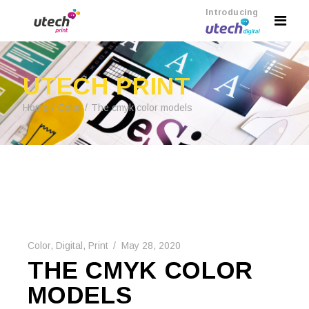
Introducing
UTECH PRINT
Home
Color
The cmyk color models
Color
,
Digital
,
Print
May 28, 2020
THE CMYK COLOR
MODELS