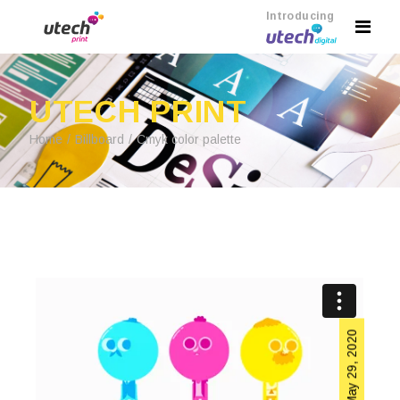
Introducing
UTECH PRINT
Home
Billboard
Cmyk color palette
May 29, 2020