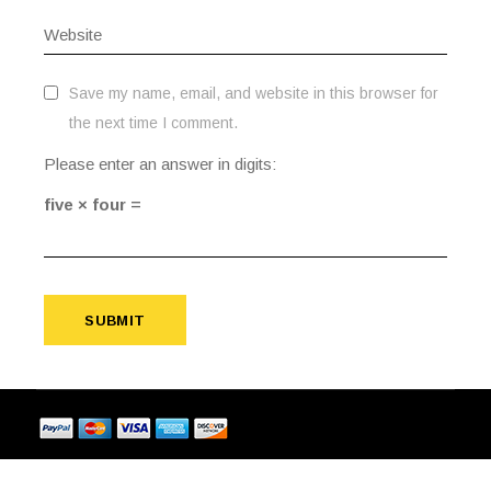
Save my name, email, and website in this browser for
the next time I comment.
Please enter an answer in digits:
five × four =
SUBMIT
SUBMIT