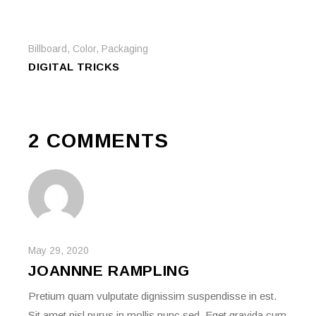
Billboard
,
Color
,
Packaging
DIGITAL TRICKS
2 COMMENTS
May 29, 2020
JOANNNE RAMPLING
Pretium quam vulputate dignissim suspendisse in est.
Sit amet nisl purus in mollis nunc sed. Eget gravida cum